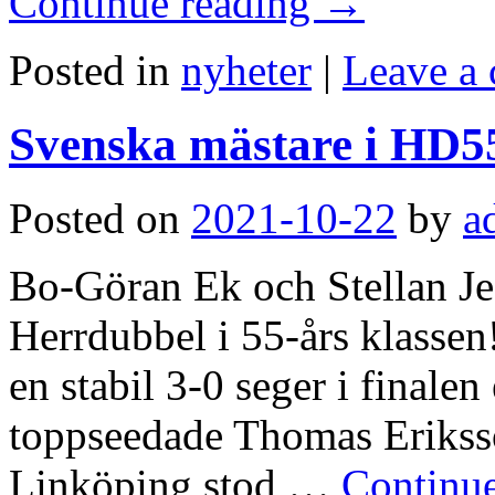
Continue reading
→
Posted in
nyheter
|
Leave a
Svenska mästare i HD5
Posted on
2021-10-22
by
a
Bo-Göran Ek och Stellan Je
Herrdubbel i 55-års klassen
en stabil 3-0 seger i finale
toppseedade Thomas Erikss
Linköping stod …
Continu