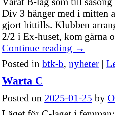
Vårat B-lag som till säsong 
Div 3 hänger med i mitten a
gjort hittills. Klubben arra
2/2 i Ex-huset, kom gärna 
Continue reading
→
Posted in
btk-b
,
nyheter
|
L
Warta C
Posted on
2025-01-25
by
O
Läget för C-laget i femman: