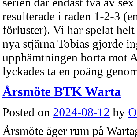
serien där endast två av s
resulterade i raden 1-2-3 (e
förluster). Vi har spelat hel
nya stjärna Tobias gjorde i
upphämtningen borta mot As
lyckades ta en poäng genom a
Årsmöte BTK Warta
Posted on
2024-08-12
by
O
Årsmöte äger rum på Wartag