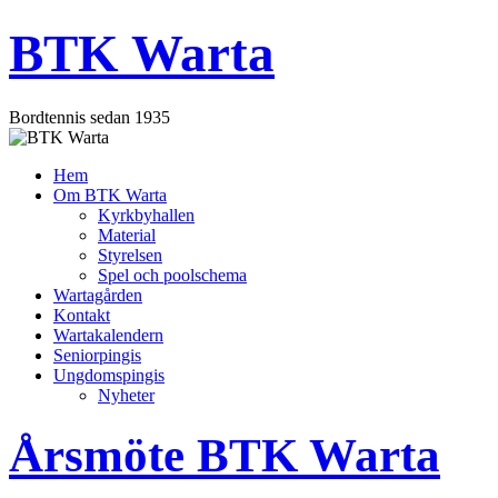
Skip
BTK Warta
to
content
Bordtennis sedan 1935
Hem
Om BTK Warta
Kyrkbyhallen
Material
Styrelsen
Spel och poolschema
Wartagården
Kontakt
Wartakalendern
Seniorpingis
Ungdomspingis
Nyheter
Årsmöte BTK Warta